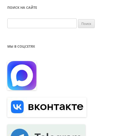
ПОИСК НА САЙТЕ
Н
а
й
т
МЫ В СОЦСЕТЯХ
и
: