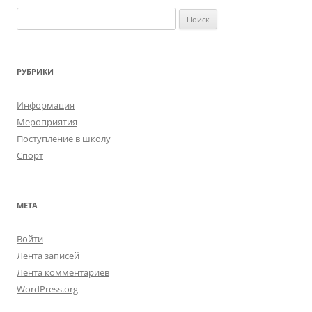
Н
а
й
т
РУБРИКИ
и
:
Информация
Мероприятия
Поступление в школу
Спорт
МЕТА
Войти
Лента записей
Лента комментариев
WordPress.org