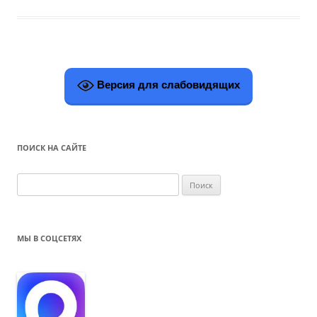
Версия для слабовидящих
ПОИСК НА САЙТЕ
Н
а
й
т
МЫ В СОЦСЕТЯХ
и
: