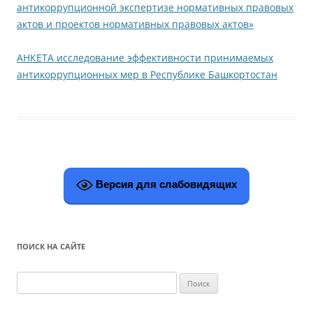
антикоррупционной экспертизе нормативных правовых
актов и проектов нормативных правовых актов»
АНКЕТА исследование эффективности принимаемых
антикоррупционных мер в Республике Башкортостан
Версия для слабовидящих
ПОИСК НА САЙТЕ
Н
а