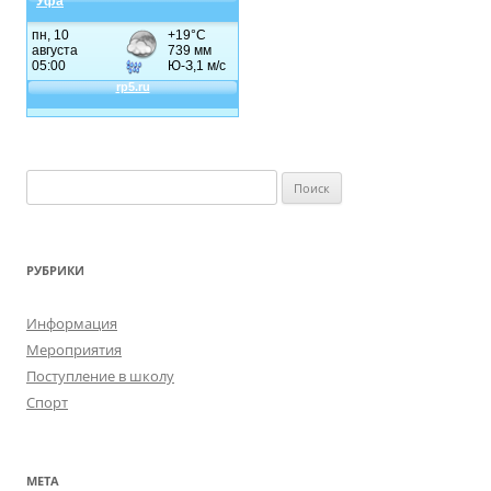
Уфа
Н
а
й
т
РУБРИКИ
и
:
Информация
Мероприятия
Поступление в школу
Спорт
МЕТА