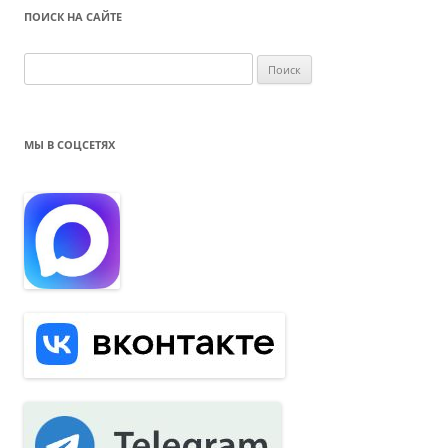
ПОИСК НА САЙТЕ
Н
а
й
т
МЫ В СОЦСЕТЯХ
и
: