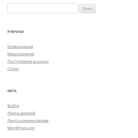
Н
а
й
т
РУБРИКИ
и
:
Информация
Мероприятия
Поступление в школу
Спорт
МЕТА
Войти
Лента записей
Лента комментариев
WordPress.org