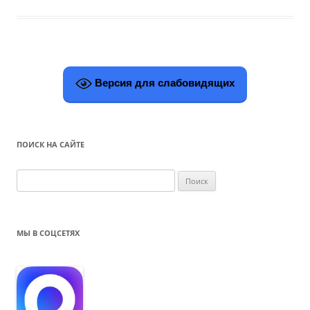
Версия для слабовидящих
ПОИСК НА САЙТЕ
Н
а
й
т
МЫ В СОЦСЕТЯХ
и
: